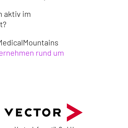
 aktiv im
t?
 MedicalMountains
nternehmen rund um
Vector Informatik GmbH
Ingersheimer Straße 24
70499 Stuttgart