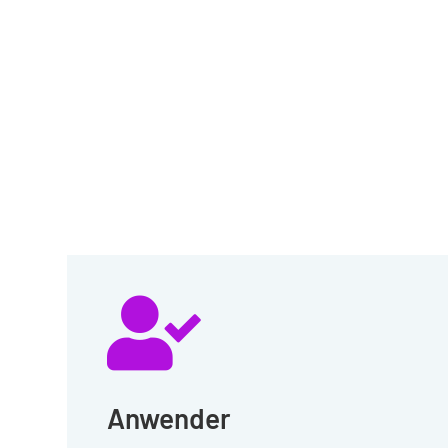
Bertrandt Simulation
Website:
Solutions

Anwender