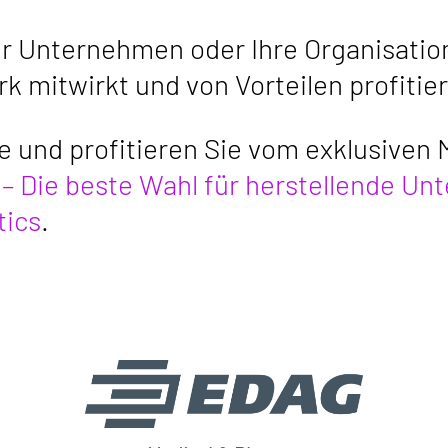
hr Unternehmen oder Ihre Organisation
 mitwirkt und von Vorteilen profitier
e und profitieren Sie vom exklusiven
 –
Die beste Wahl für herstellende U
tics
.
EDAG Engineering GmbH
Kreuzberger Ring 40
65205 Wiesbaden