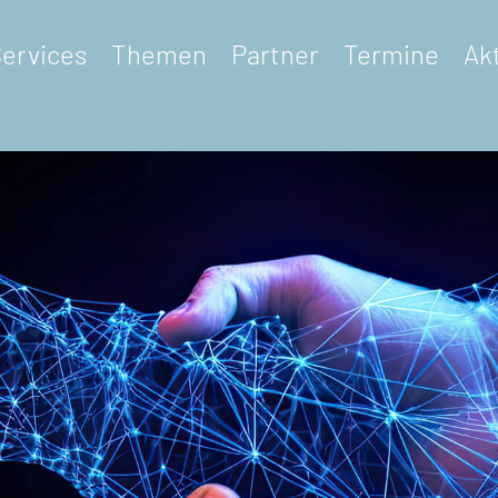
ervices
Themen
Partner
Termine
Ak