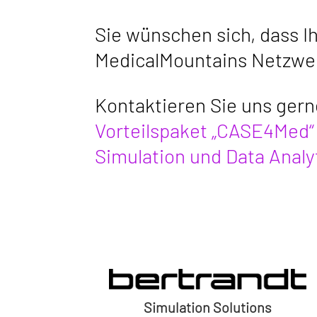
Sie wünschen sich, dass I
MedicalMountains Netzwerk
Kontaktieren Sie uns gern
Vorteilspaket „CASE4Med“
Simulation und Data Analy
Bertrandt Simulations GmbH
Birkensee 1
71139 Ehningen
Simulation Solutions
simulations@bertrandt.com
E-Mail: