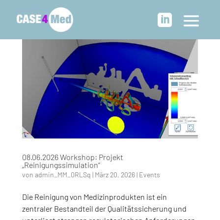

08.06.2026 Workshop: Projekt
„Reinigungssimulation“
von
admin_MM_0RLSq
|
März 20, 2026
|
Events
Die Reinigung von Medizinprodukten ist ein
zentraler Bestandteil der Qualitätssicherung und